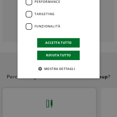
PERFORMANCE
TARGETING
Italsea
Amer
Amer
Controllo
Motore DC
Motoriduttore
FUNZIONALITÀ
Motore
ACCETTA TUTTO
RIFIUTA TUTTO
MOSTRA DETTAGLI
Perché scegliere le soluzioni
Amer Group
?