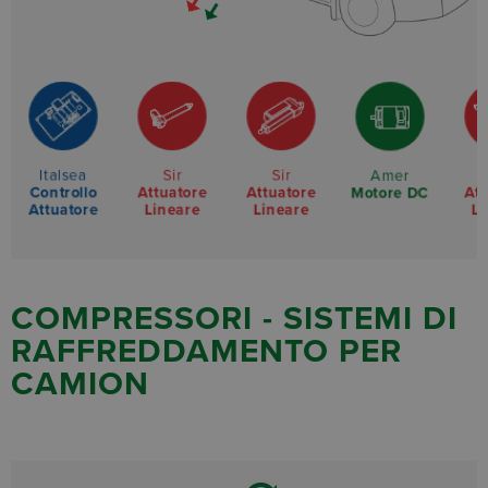
Italsea
Sir
Sir
Amer
Controllo
Attuatore
Attuatore
Att
Motore DC
Attuatore
Lineare
Lineare
Li
COMPRESSORI - SISTEMI DI
RAFFREDDAMENTO PER
CAMION