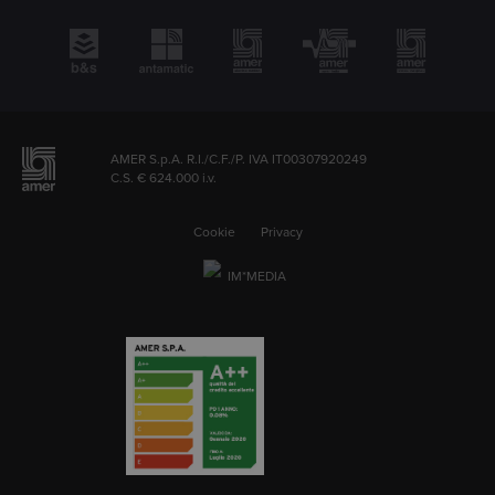
AMER S.p.A. R.I./C.F./P. IVA IT00307920249
C.S. € 624.000 i.v.
Cookie
Privacy