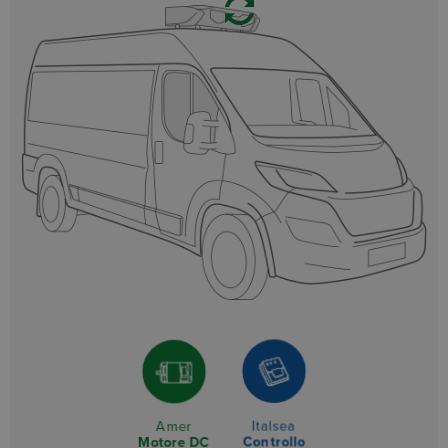
Italsea
Amer
Controllo
Motore DC