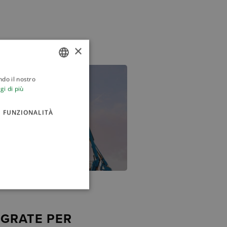
×
ndo il nostro
ITALIAN
gi di più
ENGLISH
FUNZIONALITÀ
EGRATE PER