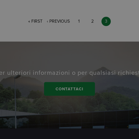
PRIMA
« FIRST
PAGINA
‹ PREVIOUS
PAGE
1
PAGE
2
PAGE
3
PAGINA
PRECEDENTE
er ulteriori informazioni o per qualsiasi richies
CONTATTACI