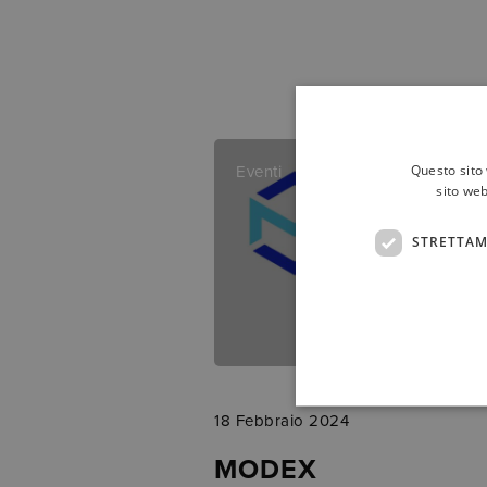
Questo sito 
Eventi
sito web
STRETTAM
18 Febbraio 2024
MODEX